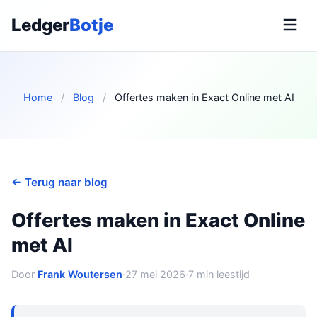
Ledger
Botje
Home
/
Blog
/
Offertes maken in Exact Online met AI
← Terug naar blog
Offertes maken in Exact Online
met AI
Door
Frank Woutersen
·
27 mei 2026
·
7 min leestijd