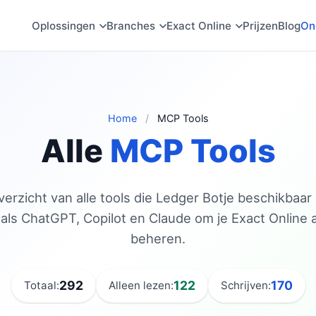
Oplossingen
Branches
Exact Online
Prijzen
Blog
On
Home
/
MCP Tools
Alle
MCP Tools
rzicht van alle tools die Ledger Botje beschikbaar 
als ChatGPT, Copilot en Claude om je Exact Online a
beheren.
292
122
170
Totaal:
Alleen lezen:
Schrijven: