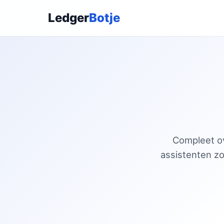
Ledger
Botje
Compleet ove
assistenten zo