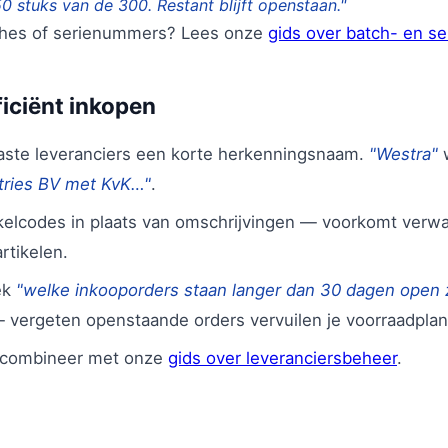
50 stuks van de 300. Restant blijft openstaan."
ches of serienummers? Lees onze
gids over batch- en s
ficiënt inkopen
aste leveranciers een korte herkenningsnaam.
"Westra"
w
tries BV met KvK…"
.
kelcodes in plaats van omschrijvingen — voorkomt verwar
artikelen.
ek
"welke inkooporders staan langer dan 30 dagen open
vergeten openstaande orders vervuilen je voorraadplan
: combineer met onze
gids over leveranciersbeheer
.