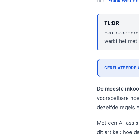
Door
Frank Wouter
TL;DR
Een inkooporde
werkt het met 
GERELATEERDE 
De meeste inkoop
voorspelbare hoe
dezelfde regels 
Met een AI-assis
dit artikel: hoe