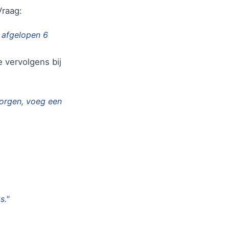
Vraag:
e afgelopen 6
 vervolgens bij
morgen, voeg een
s."