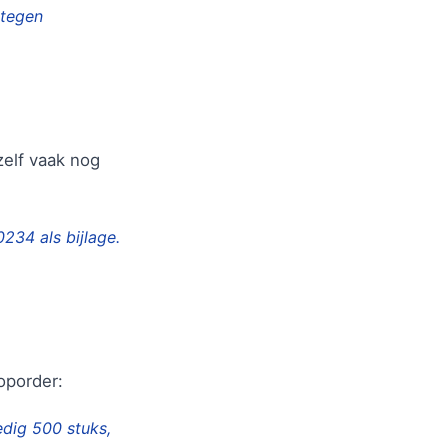
 tegen
zelf vaak nog
34 als bijlage.
oporder:
dig 500 stuks,