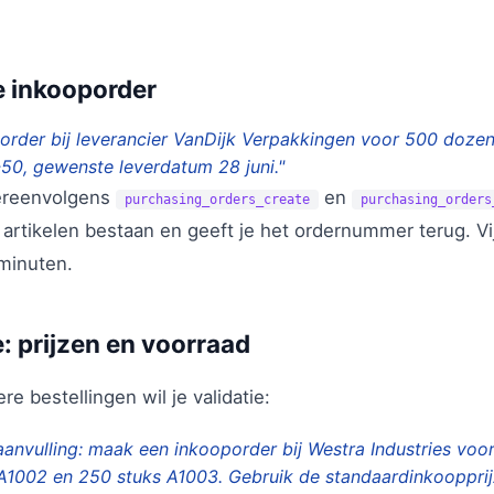
e inkooporder
rder bij leverancier VanDijk Verpakkingen voor 500 dozen
-50, gewenste leverdatum 28 juni."
tereenvolgens
en
purchasing_orders_create
purchasing_orders
e artikelen bestaan en geeft je het ordernummer terug. V
 minuten.
e: prijzen en voorraad
e bestellingen wil je validatie:
anvulling: maak een inkooporder bij Westra Industries voo
 A1002 en 250 stuks A1003. Gebruik de standaardinkooppri