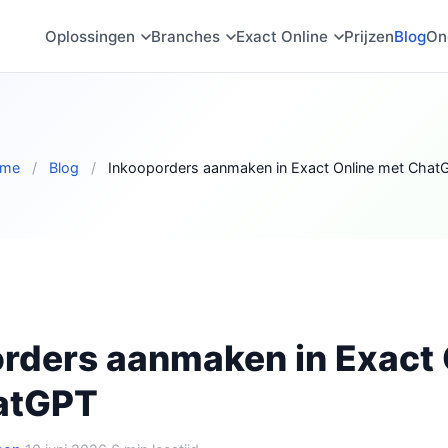
Oplossingen
Branches
Exact Online
Prijzen
Blog
On
me
/
Blog
/
Inkooporders aanmaken in Exact Online met Chat
rders aanmaken in Exact 
atGPT