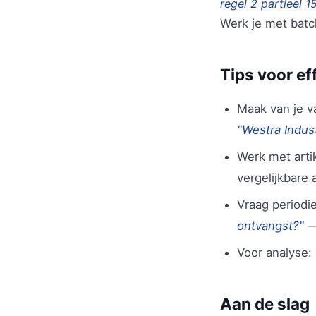
regel 2 partieel 1
Werk je met bat
Tips voor ef
Maak van je v
"Westra Indus
Werk met arti
vergelijkbare 
Vraag periodi
ontvangst?"
— 
Voor analyse
Aan de slag