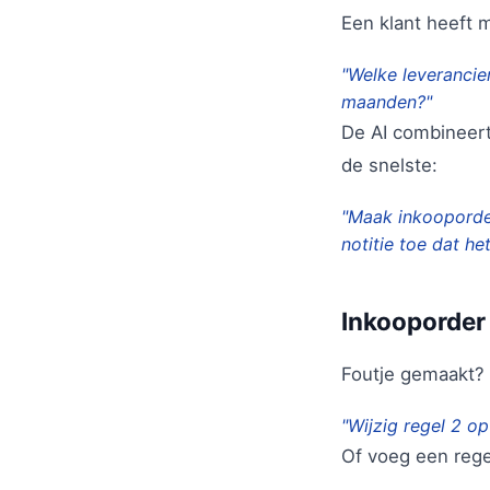
Een klant heeft 
"Welke leverancie
maanden?"
De AI combineer
de snelste:
"Maak inkooporder
notitie toe dat he
Inkooporder
Foutje gemaakt?
"Wijzig regel 2 o
Of voeg een rege