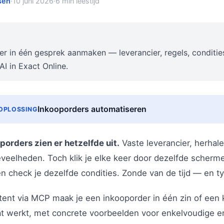
sen
·
10 juni 2026
·
6 min leestijd
r in één gesprek aanmaken — leverancier, regels, condities
AI in Exact Online.
Inkooporders automatiseren
OPLOSSING
orders zien er hetzelfde uit.
Vaste leverancier, herhale
veelheden. Toch klik je elke keer door dezelfde scherme
en check je dezelfde condities. Zonde van de tijd — en t
tent via MCP maak je een inkooporder in één zin of een k
 dat werkt, met concrete voorbeelden voor enkelvoudige 