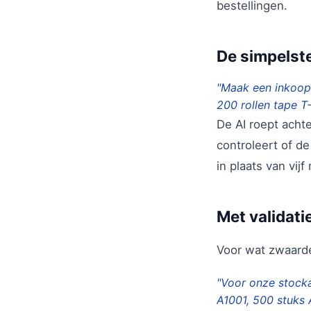
bestellingen.
De simpelst
"Maak een inkoopo
200 rollen tape T
De AI roept ach
controleert of d
in plaats van vijf
Met validati
Voor wat zwaarder
"Voor onze stocka
A1001, 500 stuks