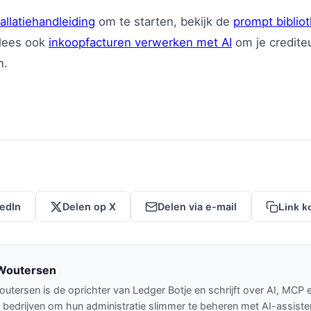
allatiehandleiding
om te starten, bekijk de
prompt biblio
 lees ook
inkoopfacturen verwerken met AI
om je credite
n.
kedIn
Delen op X
Delen via e-mail
Link k
Woutersen
utersen is de oprichter van Ledger Botje en schrijft over AI, MCP 
t bedrijven om hun administratie slimmer te beheren met AI-assiste