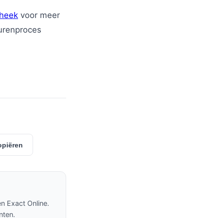
theek
voor meer
urenproces
opiëren
en Exact Online.
nten.