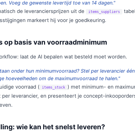
n. Voeg de gewenste levertijd toe van 14 dagen."
atisch de leveranciersprijzen uit de
tabel
items_suppliers
sstijgingen markeert hij voor je goedkeuring.
s op basis van voorraadminimum
orkflow: laat de AI bepalen wat besteld moet worden.
staan onder hun minimumvoorraad? Stel per leverancier éé
ge hoeveelheden om de maximumvoorraad te halen."
huidige voorraad (
) met minimum- en maximu
items_stock
t per leverancier, en presenteert je concept-inkooporders.
even.
ing: wie kan het snelst leveren?