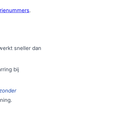
erienummers
.
erkt sneller dan
ring bij
 zonder
ning.