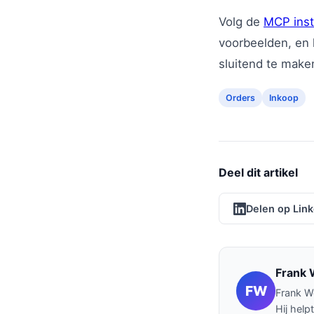
Volg de
MCP inst
voorbeelden, en
sluitend te make
Orders
Inkoop
Deel dit artikel
Delen op Lin
Frank 
FW
Frank Wo
Hij help