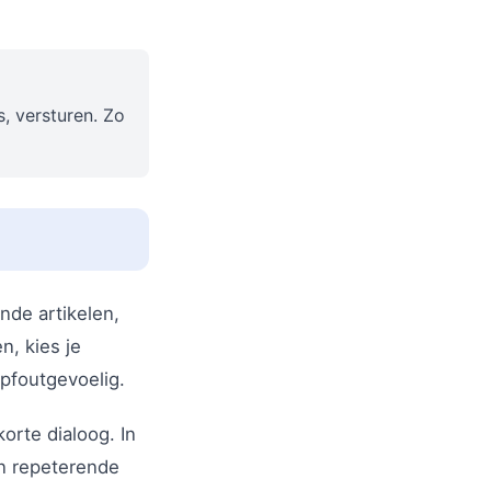
, versturen. Zo
nde artikelen,
n, kies je
ypfoutgevoelig.
orte dialoog. In
en repeterende