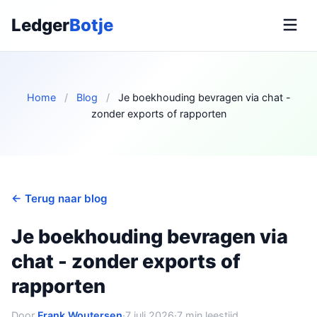
Ledger
Botje
Home
/
Blog
/
Je boekhouding bevragen via chat -
zonder exports of rapporten
← Terug naar blog
Je boekhouding bevragen via
chat - zonder exports of
rapporten
Door
Frank Woutersen
·
7 juli 2026
·
7 min leestijd